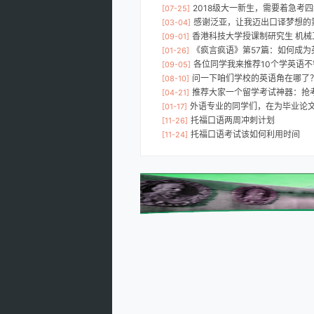
2018级大一新生，需要着急考
[07-25]
感谢泛亚，让我迈出口译梦想的
[03-04]
香港科技大学授课制研究生 机械
[09-01]
《疯言疯语》第57篇：如何成为
[01-26]
各位同学我来推荐10个学英语
[09-05]
问一下咱们学校的英语角在哪了
[08-10]
推荐大家一个留学考试神器：抢
[04-21]
外语专业的同学们，在为毕业论文发愁吗？
[01-17]
托福口语两周冲刺计划
[11-26]
托福口语考试该如何利用时间
[11-24]