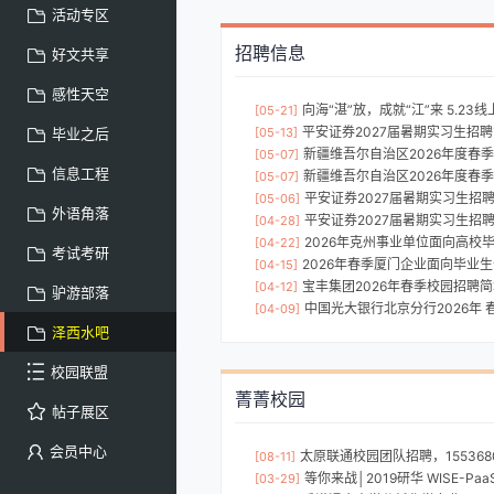
活动专区
招聘信息
好文共享
感性天空
向海“湛”放，成就“江”来 5.23线上直播带
[05-21]
平安证券2027届暑期实习生招
毕业之后
[05-13]
新疆维吾尔自治区2026年度春季企事业
[05-07]
信息工程
新疆维吾尔自治区2026年度春季企事
[05-07]
平安证券2027届暑期实习生招
[05-06]
外语角落
平安证券2027届暑期实习生招
[04-28]
2026年克州事业单位面向高校
[04-22]
考试考研
2026年春季厦门企业面向毕业生
[04-15]
宝丰集团2026年春季校园招聘
[04-12]
驴游部落
中国光大银行北京分行2026年
[04-09]
泽西水吧
校园联盟
菁菁校园
帖子展区
会员中心
太原联通校园团队招聘，1553680
[08-11]
等你来战│2019研华 WISE-PaaS 工
[03-29]