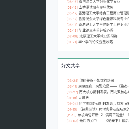
香港浸会大学分析化学专业
[08-16]
去香港读研有哪些优势
[08-16]
香港理工大学综合工程商业管理
[05-17]
香港浸会大学绿色能源科技专业
[05-17]
香港理工大学生物医学工程专业
[05-17]
毕业论文查重经验心得
[02-18]
太原理工大学就业实习群
[02-08]
毕业季的论文查重攻略
[01-21]
好文共享
你的美貌不如你的热闹
[03-24]
周原膴膴，风雅沧桑 ——《绝秦
[03-11]
南大核心期刊发表。南北双核心期刊论文写发
[06-27]
大赠送
[01-19]
化学类国外ei期刊发表 ja检索 审
[01-04]
（经典必读）时时彩骨灰级玩家的
[01-15]
恭祝幽语开新书！满满正能量！《善魔
[11-15]
最后的关中 ——《绝秦书》读后
[03-03]