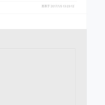
发表于 2017/1/5 13:23:12