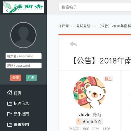
泽西斋
考试考研
【公告】2018年南
【公告】2018
登录
注册
楼主
首页
招聘信息
新手指南
xiuxiu
[离线]
1
★☆☆☆☆
菁菁校园
发帖数：
980
积分：
1126